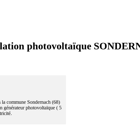
allation photovoltaïque SONDE
ns la commune Sondernach (68)
un générateur photovoltaïque ( 5
icité.